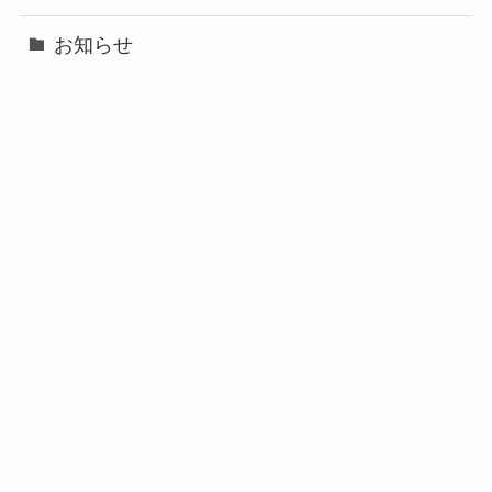
お知らせ
コラム
レビュー
保育園
和歌山市
日高川町
日高町
日高郡